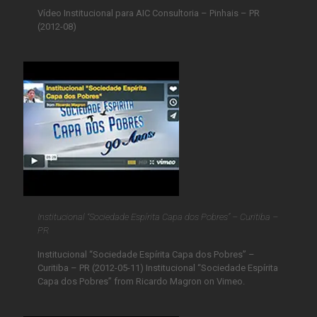
Vídeo Institucional para AIC Consultoria – Pinhais – PR
(2012-08)
Institucional “Sociedade Espírita Capa dos Pobres” – Curitiba –
PR
Institucional “Sociedade Espírita Capa dos Pobres” –
Curitiba – PR (2012-05-11) Institucional “Sociedade Espírita
Capa dos Pobres” from Ricardo Magron on Vimeo.