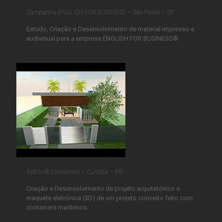
Campanha ENGLISH FOR BUSINESS – São Paulo – SP
Estudo, Criação e Desenvolvimento de material impresso e
audivisual para a empresa ENGLISH FOR BUSINESS®
INBOX® Containers – Curitiba – PR
Criação e Desenvolvimento de projeto arquitetônico e
maquete eletrônica (3D) de um projeto conceito feito com
containers marítimos.