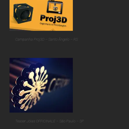
Campanha Proj3D – Santo Ângelo – RS
Teaser Jóias OFFICINALE – São Paulo – SP