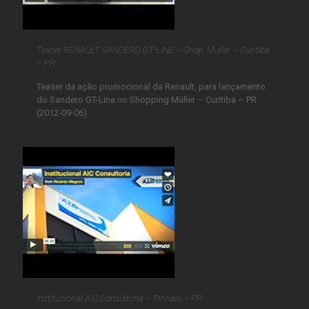
Teaser RENAULT SANDERO GT-LINE – Shop. Muller – Curitiba
– PR
Teaser da ação promocional da Renault, para lançamento
do Sandero GT-Line no Shopping Müller – Curitiba – PR
(2012-09-06)
Institucional AIC Consultoria – Pinhais – PR