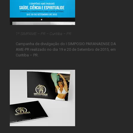
1º SIMPAME – PR – Curitiba – PR
Campanha de divulgação do I SIMPOSIO PARANAENSE DA
AME-PR realizado no dia 19 e 20 de Setembro de 2015, em
Curitiba – PR.