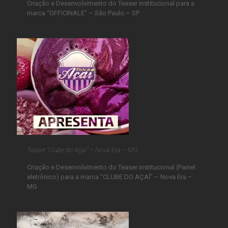
Criação e Desenvolvimento do Teaser institucional para a
marca “OFFICINALE” – São Paulo – SP
Teaser “Clube do Açai” – Nova Era – MG
Criação e Desenvolvimento do Teaser institucional (Painel
eletrônico) para a marca “CLUBE DO AÇAÍ” – Nova Era –
MG