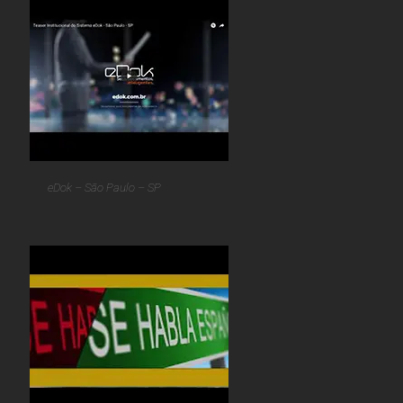
eDok – São Paulo – SP