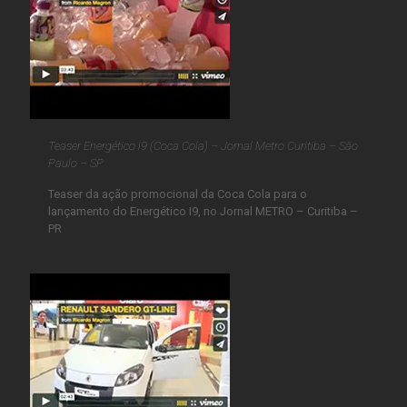
Teaser Energético i9 (Coca Cola) – Jornal Metro Curitiba – São
Paulo – SP
Teaser da ação promocional da Coca Cola para o
lançamento do Energético I9, no Jornal METRO – Curitiba –
PR