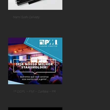
Nami Sushi Delivery
1º CIGPL – PMI – Curitiba – PR