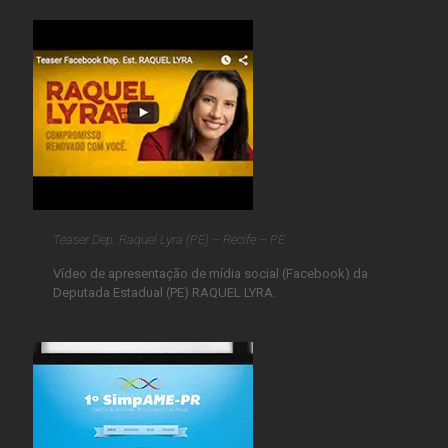
Teaser Dep. Raquel Lyra (PE) – Recife – PE
Vídeo de apresentação de mídia social (Facebook) da
Deputada Estadual (PE) RAQUEL LYRA.