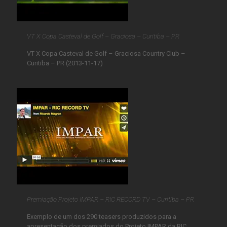
VT X Copa Casteval de Golf – Graciosa – Curitiba – PR
VT X Copa Casteval de Golf – Graciosa Country Club –
Curitiba – PR (2013-11-17)
Premiação Projeto IMPAR – RIC RECORD TV – Curitiba – PR
Exemplo de um dos 290 teasers produzidos para a
apresentação dos premiados do Projeto IMPAR da RIC