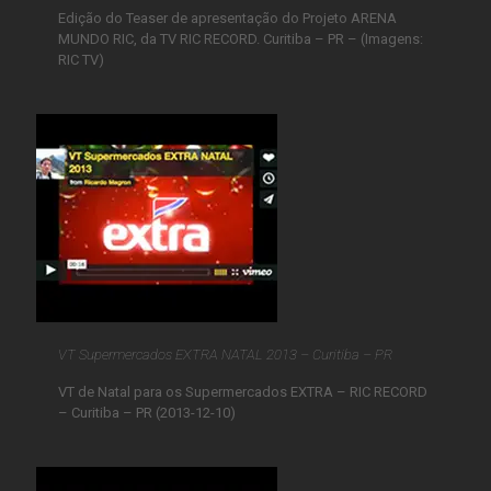
Edição do Teaser de apresentação do Projeto ARENA
MUNDO RIC, da TV RIC RECORD. Curitiba – PR – (Imagens:
RIC TV)
VT Supermercados EXTRA NATAL 2013 – Curitiba – PR
VT de Natal para os Supermercados EXTRA – RIC RECORD
– Curitiba – PR (2013-12-10)