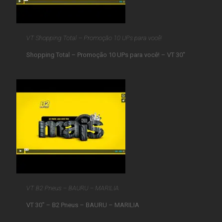
VT Shopping Total – Promoção 10 UPs para você!
Shopping Total – Promoção 10 UPs para você! – VT 30″
VT B2 Pneus – BAURU – MARILIA
VT 30″ – B2 Pneus – BAURU – MARILIA