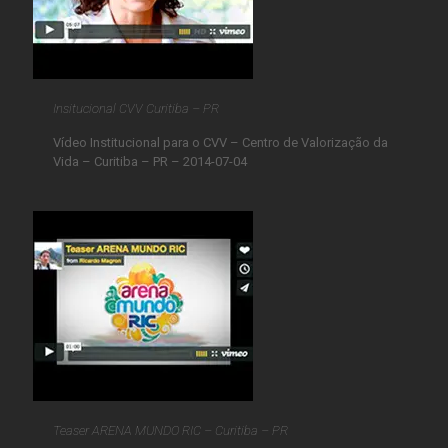
Insitucional CVV Curitiba – PR
Vídeo Institucional para o CVV – Centro de Valorização da
Vida – Curitiba – PR – 2014-07-04
Teaser ARENA MUNDO RIC – Curitiba – PR