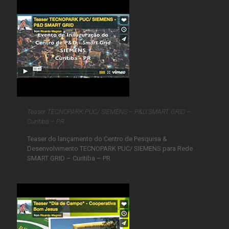
Teaser TECNOPARK PUC/ SIEMENS – P&D SMART GRID –
Curitiba – PR
Teaser do lançamento do Centro de Pesquisa &
Desenvolvimento TECNOPARK PUC/ SIEMENS para Rede
SMART GRID – Curitiba – PR