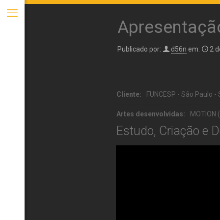
Apresentaçã
Publicado por:
d56n
em:
2 d
Cliente:
FUNCESP - São Paulo -
Artes desenvolvidas:
MOTION (R
Estudo, Criação e