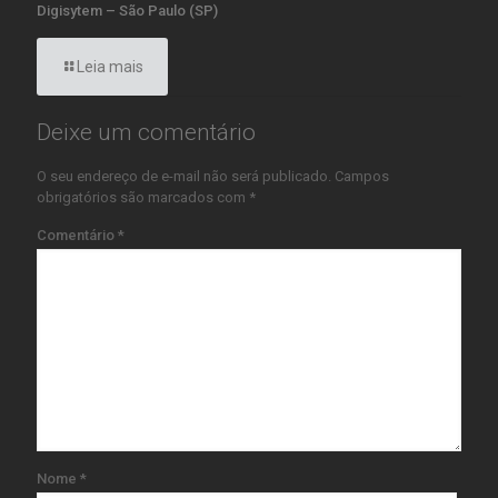
Digisytem – São Paulo (SP)
Leia mais
Deixe um comentário
O seu endereço de e-mail não será publicado.
Campos
obrigatórios são marcados com
*
Comentário
*
Nome
*