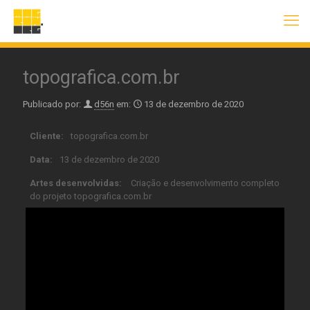
topografica.com.br
Publicado por:
d56n
em:
13 de dezembro de 2020
Cliente:
topografica.com.br
Data:
13 de dezembro de 2020
Artes desenvolvidas:
Criação e desenvolvimento completo
do projeto topografica.com.br