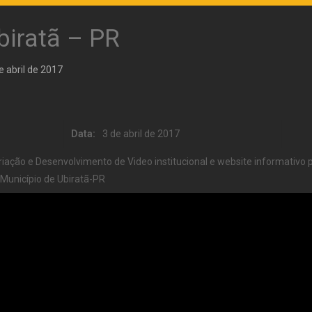
iratã – PR
e abril de 2017
Data:
3 de abril de 2017
riação e Desenvolvimento de Video institucional e website informativo 
Município de Ubiratã-PR