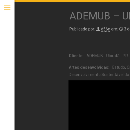
ADEMUB – Ub
Publicado por:
d56n
em:
3 d
Cliente:
ADEMUB - Ubiratã - PR
Artes desenvolvidas:
Estudo, C
Desenvolvimento Sustentável do 