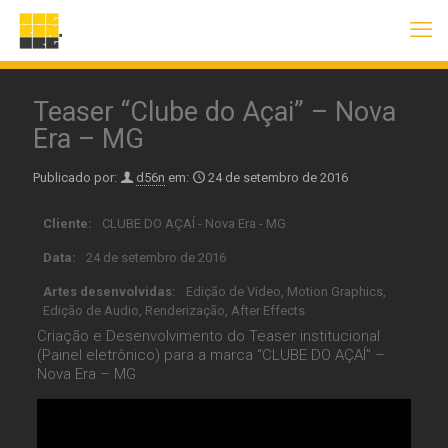
Teaser “Clube do Açai” – Nova
Era – MG
Publicado por:
d56n
em:
24 de setembro de 2016
Cliente:
CLUBE DO AÇAÍ - Nova Era - MG
Data:
24 de setembro de 2016
Artes desenvolvidas:
Edição de Video, Motion Graphics,
Edição de Audio, Renderização, After Effects
Criação e Desenvolvimento do Teaser institucional
(Painel eletrônico) para a marca “CLUBE DO AÇAÍ” –
Nova Era – MG