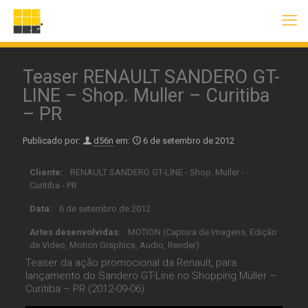
Teaser RENAULT SANDERO GT-
LINE – Shop. Muller – Curitiba
– PR
Publicado por:
d56n
em:
6 de setembro de 2012
Cliente:
RENAULT SANDERO GT-LINE - Shop. Muller -
Curitiba - PR
Data:
6 de setembro de 2012
Artes desenvolvidas:
MOTION (Captura de Imagens, Edição
de Video, Motion Graphics, Audio, Render)
Teaser da ação promocional da Renault, para
lançamento do Sandero GT-Line no Shopping Müller –
Curitiba – PR (2012-09-06)