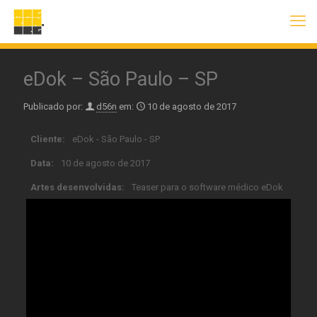
eDok – São Paulo – SP
Publicado por:
d56n
em:
10 de agosto de 2017
Cliente:
eDok - São Paulo - SP
Data:
10 de agosto de 2017
Artes desenvolvidas:
Teaser para o software médico eDok