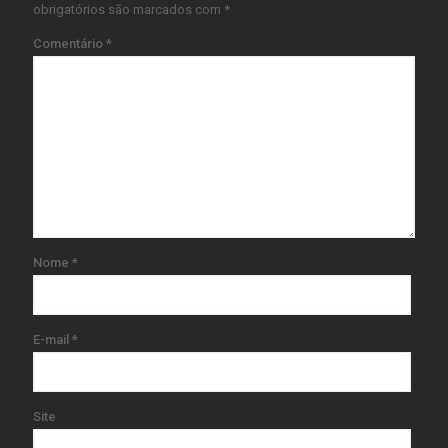
obrigatórios são marcados com
*
Comentário
*
Nome
*
E-mail
*
Site