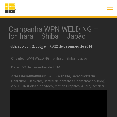
Campanha WPN WELDING –
Ichihara – Shiba – Japão
Publicado por:
d56n
em:
22 de dezembro de 2014
Cliente:
WPN WELDING - Ichihara - Shiba - Japão
Data:
22 de dezembro de 2014
Artes desenvolvidas:
WEB (Website, Gerenciador de
Conteúdo - Backend, Central de contatos e comentários, blog)
e MOTION (Edição de Video, Motion Graphics, Audio, Render)