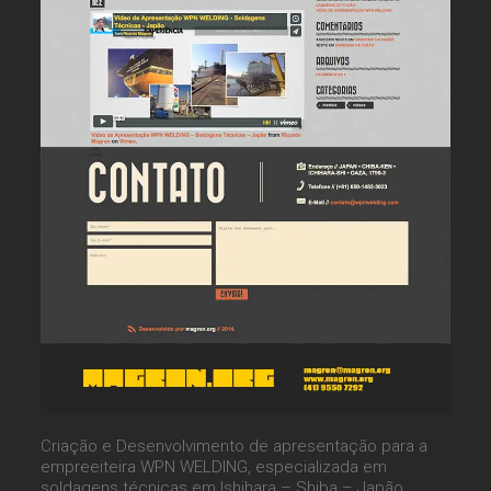
Criação e Desenvolvimento de apresentação para a
empreeiteira WPN WELDING, especializada em
soldagens técnicas em Ishihara – Shiba – Japão