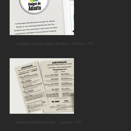
Hospital Colônia Adauto Botelho – Pinhais – PR
WWW.AMEPARANA.ORG – Curitiba – PR