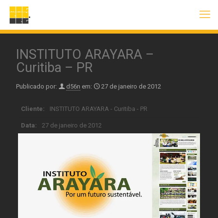
INSTITUTO ARAYARA –
Curitiba – PR
Publicado por:
d56n
em:
27 de janeiro de 2012
Cliente:
INSTITUTO ARAYARA - Curitiba - PR
Data:
27 de janeiro de 2012