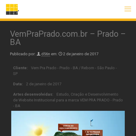
VemPraPrado.com.br – Prado –
BA
Publicado por:
d56n
em:
2 de janeiro de 2017
Cliente:
Vem Pra Prado - Prado - BA / Reborn - São Paulo -
SP
Data:
2 de janeiro de 2017
Artes desenvolvidas:
Estudo, Criação e Desenvolvimento
de Website Institucional para a marca VEM PRA PRADO - Prado
- BA