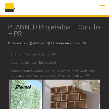
PLANNED Projetados – Curitiba
– PR
Publicado por:
d56n
em:
29 de dezembro de 2016
Cliente:
Planned - Curitiba - PR
Data:
29 de dezembro de 2016
Artes desenvolvidas:
Estudo, Criação e Desenvolvimento
de Identidade Visual para a marca Planned - Curitiba - PR