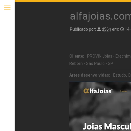
alfajoias.co
Publicado por:
d56n
em:
14 
Cliente:
PROVIN Jóias - Erechim 
Reborn - São Paulo - SP
Artes desenvolvidas:
Estudo, C