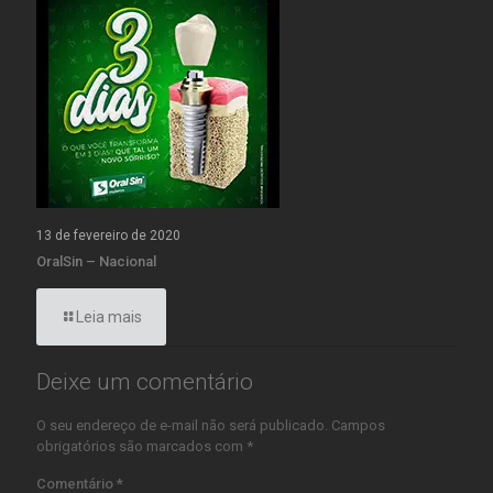
13 de fevereiro de 2020
OralSin – Nacional
Leia mais
Deixe um comentário
O seu endereço de e-mail não será publicado.
Campos
obrigatórios são marcados com
*
Comentário
*