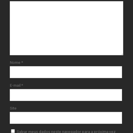
Nome
*
E-mail
*
Site
Salvar meus dados neste navegador para a próxima vez