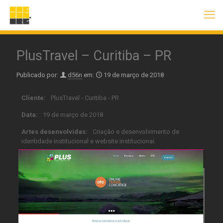
PlusTravel – Curitiba – PR
Publicado por:
d56n
em:
19 de março de 2018
Cliente:
PlusTravel - Curitiba - PR
Data:
19 de março de 2018
Artes desenvolvidas:
Criação e desenvolvimento de
identidade institucional e website institucionai.