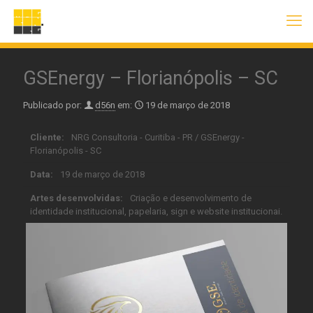
GSEnergy – Florianópolis – SC
Publicado por:
d56n
em:
19 de março de 2018
Cliente:
NRG Consultoria - Curitiba - PR / GSEnergy -
Florianópolis - SC
Data:
19 de março de 2018
Artes desenvolvidas:
Criação e desenvolvimento de
identidade institucional, papelaria, sign e website institucionai.