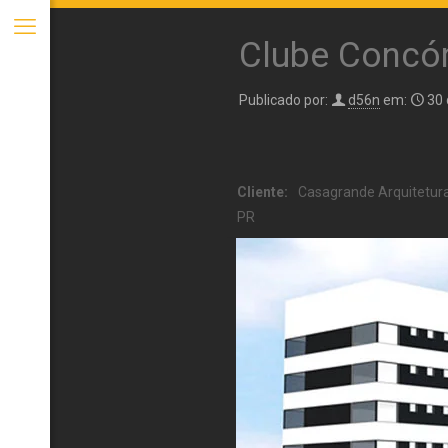
Clube Concór
Publicado por:
d56n
em:
30
Cliente:
Casagrande Arquitetura 
PR