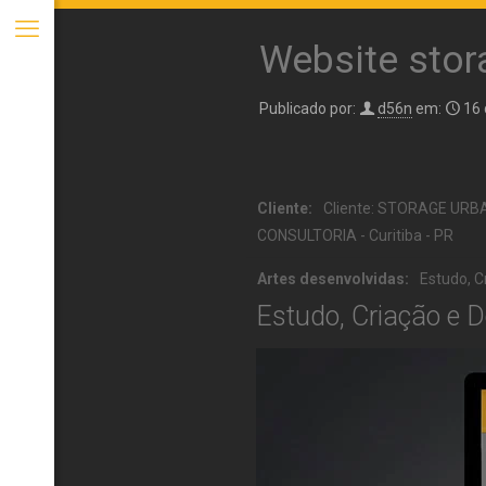
Website stor
Publicado por:
d56n
em:
16 
Cliente:
Cliente: STORAGE URB
CONSULTORIA - Curitiba - PR
Artes desenvolvidas:
Estudo, 
Estudo, Criação e 