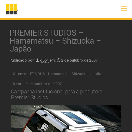
PREMIER STUDIOS –
Hamamatsu – Shizuoka –
Japão
Publicado por:
d56n
em:
2 de outubro de 2007
Cliente:
ET VOUS - Hamamatsu - Shizuoka - Japão
Data:
2 de outubro de 2007
Campanha Institucional para a produtora
Premier Studios