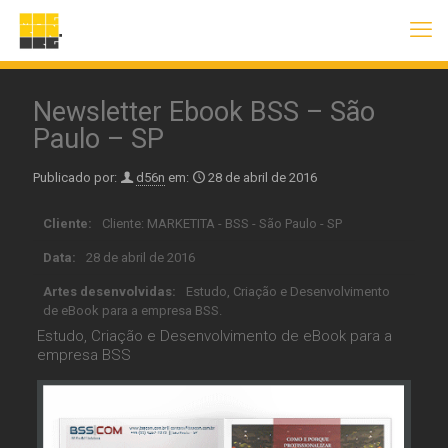
Newsletter Ebook BSS – São
Paulo – SP
Publicado por:
d56n
em:
28 de abril de 2016
Cliente:
Cliente: MARKETITA - BSS - São Paulo - SP
Data:
28 de abril de 2016
Artes desenvolvidas:
Estudo, Criação e Desenvolvimento
de eBook para a empresa BSS.
Estudo, Criação e Desenvolvimento de eBook para a
empresa BSS