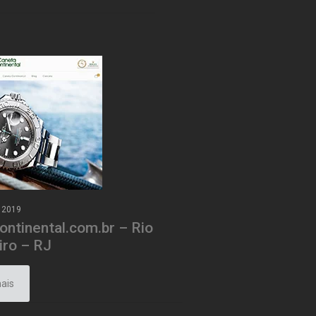
e 2019
ontinental.com.br – Rio
iro – RJ
ais