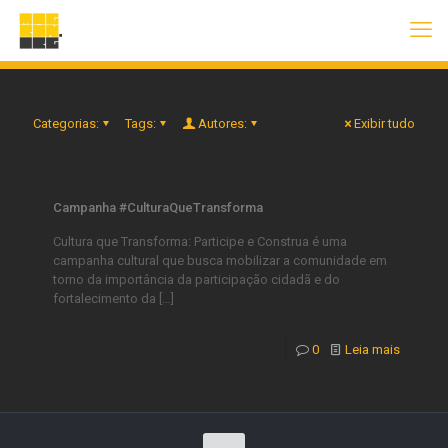
Categorias:
Tags:
Autores:
Exibir tudo
Campanha #CulturaQueTransforma
Cultura que Transforma: Participe e Construa é uma
campanha cultural que busca mobilizar a comunidade em
torno da importância da participação cidadã e do
fortalecimento da
[…]
0
Leia mais