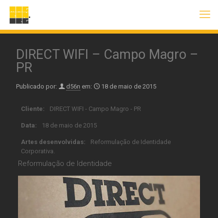
DIRECT WIFI – Campo Magro –
PR
Publicado por:
d56n
em:
18 de maio de 2015
Cliente:
DIRECT WIFI - Campo Magro - PR
Data:
18 de maio de 2015
Artes desenvolvidas:
Reformulação de Identidade
Corporativa.
Reformulação de Identidade